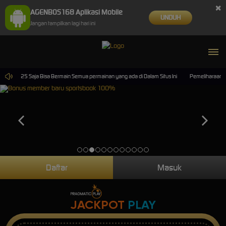
×
AGENBOS168 Aplikasi Mobile
UNDUH
Jangan tampilkan lagi hari ini
Deposit 25 Saja Bisa Bermain Semua permainan yang ada di Dalam Situs Ini
Pemeliharaan Te
Daftar
Masuk
JACKPOT
PLAY