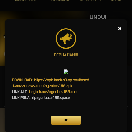
UNDUH
AGENBOS168 APP
×
Nikmati berbagai permainan dalam satu
genggaman
UNDUH
PERHATIAN!!!
PANDUAN INSTALASI
AGENBOS168 : Situs Terpercaya & Yang Pasti Bisa
DOWNLOAD :
https://apk-bank.s3.ap-southeast-
Membuat Anda Nyaman dan Menikmati Permainan Kami
1.amazonaws.com/agenbos168.apk
Semuanya
LINK ALT :
heylink.me/agenbos168.com
LINK POLA :
rtpagenbosa168.space
Kebijaksanaan
Platform
OK
Tentang AGENBOS168
Promosi