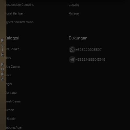
Responsible Gambling
Loyalty
Pusat Bantuan
Referral
Syarat dan Ketentuan
Kategori
Dukungan
KLIK BUKA
Hot Games
+628229905527
Slots
+62821-2990-5546
Live Casino
Race
Togel
Olahraga
Crash Game
Arcade
E-Sports
Sabung Ayam