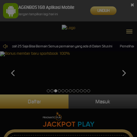
×
AGENBOS168 Aplikasi Mobile
UNDUH
Jangan tampilkan lagi hari ini
al Deposit 25 Saja Bisa Bermain Semua permainan yang ada di Dalam Situs Ini
Pemeliharaan
Daftar
Masuk
JACKPOT
PLAY