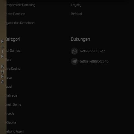
Responsible Gambling
Loyalty
Pusat Bantuan
Referral
Syarat dan Ketentuan
Kategori
Dukungan
KLIK BUKA
Hot Games
+628229905527
Slots
+62821-2990-5546
Live Casino
Race
Togel
Olahraga
Crash Game
Arcade
E-Sports
Sabung Ayam