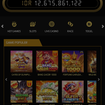
IDR
12,675,061,122
HOT GAMES
SLOTS
LIVE CASINO
RACE
TOGEL
OL
GAME POPULER
GATES OF OLYMPUS POP
BANG GACOR 1000
FORTUNE GARUDA 1000
MAHJONG WINS 3 – BLACK SCATTER
MAHJONG WAYS
SUPER ELEMENTS 2