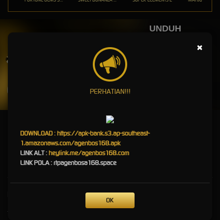
UNDUH
AGENBOS168 APP
×
Nikmati berbagai permainan dalam satu
genggaman
UNDUH
PERHATIAN!!!
PANDUAN INSTALASI
AGENBOS168 : Situs Terpercaya & Yang Pasti Bisa
DOWNLOAD :
https://apk-bank.s3.ap-southeast-
Membuat Anda Nyaman dan Menikmati Permainan Kami
1.amazonaws.com/agenbos168.apk
Semuanya
LINK ALT :
heylink.me/agenbos168.com
LINK POLA :
rtpagenbosa168.space
Kebijaksanaan
Platform
OK
Tentang AGENBOS168
Promosi