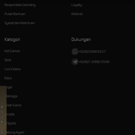
Responsible Gambling
Loyalty
Pusat Bantuan
Referral
Syarat dan Ketentuan
Kategori
Dukungan
Hot Games
+628229905527
Slots
+62821-2990-5546
Live Casino
Race
Togel
Olahraga
Crash Game
KLIK BUKA
Arcade
E-Sports
Sabung Ayam