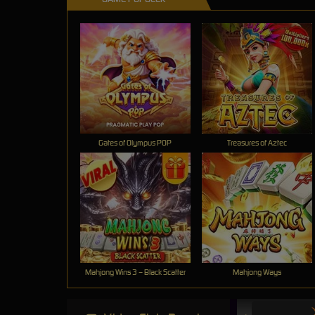
Gates of Olympus POP
Treasures of Aztec
Mahjong Wins 3 – Black Scatter
Mahjong Ways