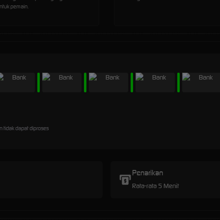
ntuk pemain.
 tidak dapat diproses
Penarikan
Rata-rata 5 Menit