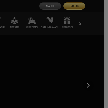
MASUK
DAFTAR
GAME
ARCADE
E-SPORTS
SABUNG AYAM
PROMOSI