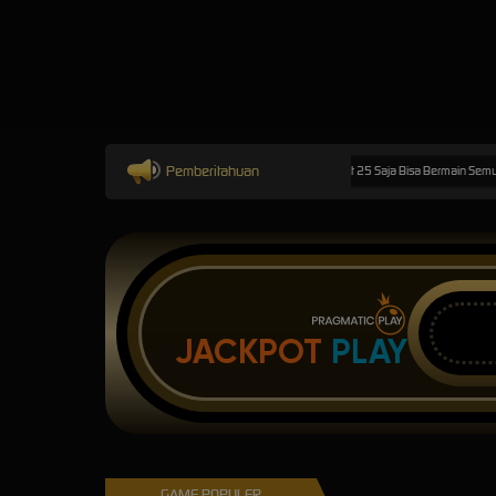
Pemberitahuan
68.com situs Judi Online terpercaya Dengan Minimal Deposit 25 Saja Bisa Bermain Semua permain
JACKPOT
PLAY
GAME POPULER