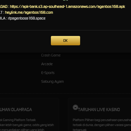
Hot Games
+6282
OAD :
https://apk-bank.s3.ap-southeast-1.amazonaws.com/agenbos168.apk
Slots
T :
heylink.me/agenbos168.com
+62821
OLA :
rtpagenbosa168.space
Live Casino
Race
Togel
OK
Olahraga
Crash Game
Arcade
E-Sports
Sabung Ayam
UHAN OLAHRAGA
TARUHAN LIVE KASINO
k Gaming Platform Terbaik
Platform Pilihan bagi perusahaan-perusah
an lebih banyak game, odds yang lebih
terbaik di dunia, dengan pilihan variasi gam
an menyediakan pilihan yang lebih
terbanyak