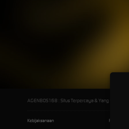
mena****2
IDR
1,097,850.00
Sweet Bonanza 2500
jpdon****1
IDR
828,340.00
Gates of Olympus Super
Scatter
zubet****t
IDR
478,350.00
Mahjong Wins 3 – Black
Scatter
zaz****4
IDR
425,800.00
Starlight Princess™ 1000
hokiter****n
IDR
422,800.00
AGENBOS168 : Situs Terpercaya & Yang Pasti B
Gates of Olympus Super
Scatter
Kebijaksanaan
Platform