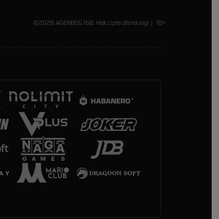
©2026 AGENBOS168. Hak cipta dilindungi | 18+