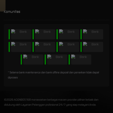
Komunitas
* Selama bank maintenance dan bank offline deposit dan penarikan tidak dapat
diproses
©2026 AGENBOS168 menawarkan berbagai macam provider pilihan terbaik dan
didukung oleh Layanan Pelanggan profesional 24/7 yang siap melayani Anda.