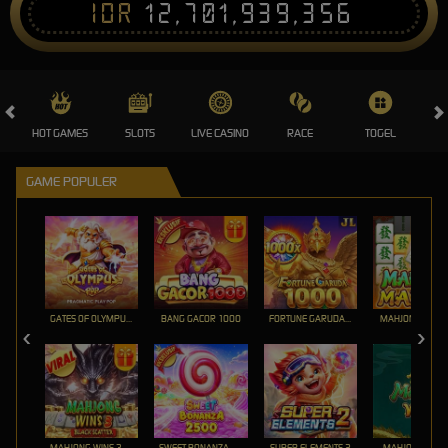
IDR
12,701,939,356
HOT GAMES
SLOTS
LIVE CASINO
RACE
TOGEL
OL
GAME POPULER
GATES OF OLYMPUS POP
BANG GACOR 1000
FORTUNE GARUDA 1000
MAHJONG MAX
MAHJONG WINS 3 – BLACK SCATTER
SWEET BONANZA 2500
SUPER ELEMENTS 2
MAHJONG WAYS