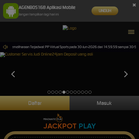
×
AGENBOS168 Aplikasi Mobile
UNDUH
Jangan tampilkan lagi hari ini
Pemeliharaan Terjadwal: PP Virtual Sports pada 30-Jun-2026 dari 14.59.59 sampai 30-Sep
Daftar
Masuk
JACKPOT
PLAY